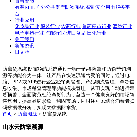
智慧智能
有源RFID户外公共资产防盗系统
智能安全用电服务平
台
行业应用
化妆品行业
服装行业
农药行业
兽药疫苗行业
酒类行业
电子电器行业
汽配行业
进口食品
日化行业
关于我们
新闻资讯
日文版
防窜货系统
防窜物流系统通过一物一码将防窜和防伪营销溯
源等功能合为一体，让产品在快速流通售卖的同时，通过电
脑、PDA或APP进行企业经销商管理、产品物流管理、窜货信
息收集、市场稽查管理等功能模块管理，从而实现自动进行窜
货预警，全面防范杜绝窜货行为，营造一个健康良好的市场销
售氛围，提高品牌形象，稳固市场，同时还可以结合消费者扫
码数据做分析，实现大数据防窜货。
首页
>
防窜溯源
> 防窜货系统
山水云防窜溯源