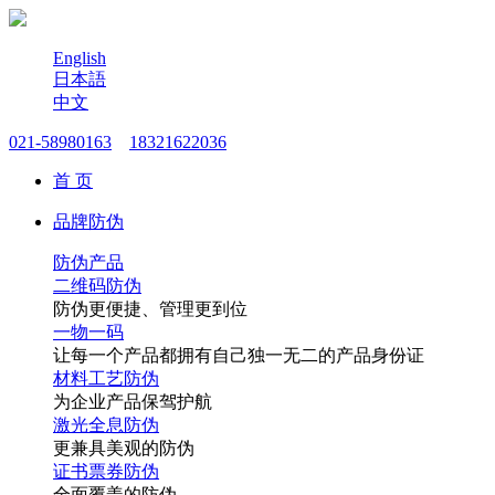
English
日本語
中文
021-58980163
18321622036
首 页
品牌防伪
防伪产品
二维码防伪
防伪更便捷、管理更到位
一物一码
让每一个产品都拥有自己独一无二的产品身份证
材料工艺防伪
为企业产品保驾护航
激光全息防伪
更兼具美观的防伪
证书票券防伪
全面覆盖的防伪