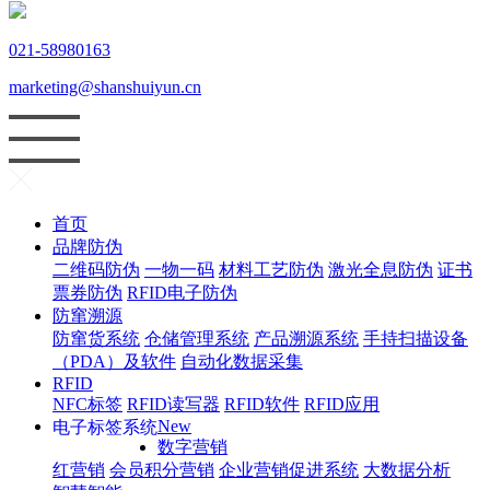
021-58980163
marketing@shanshuiyun.cn
首页
品牌防伪
二维码防伪
一物一码
材料工艺防伪
激光全息防伪
证书
票券防伪
RFID电子防伪
防窜溯源
防窜货系统
仓储管理系统
产品溯源系统
手持扫描设备
（PDA）及软件
自动化数据采集
RFID
NFC标签
RFID读写器
RFID软件
RFID应用
New
电子标签系统
数字营销
红
营销
会员积分营销
企业营销促进系统
大数据分析