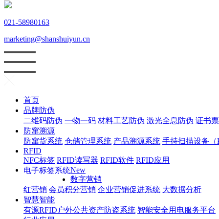
021-58980163
marketing@shanshuiyun.cn
首页
品牌防伪
二维码防伪
一物一码
材料工艺防伪
激光全息防伪
证书票
防窜溯源
防窜货系统
仓储管理系统
产品溯源系统
手持扫描设备（
RFID
NFC标签
RFID读写器
RFID软件
RFID应用
New
电子标签系统
数字营销
红
营销
会员积分营销
企业营销促进系统
大数据分析
智慧智能
有源RFID户外公共资产防盗系统
智能安全用电服务平台