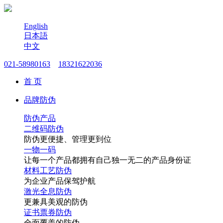
English
日本語
中文
021-58980163
18321622036
首 页
品牌防伪
防伪产品
二维码防伪
防伪更便捷、管理更到位
一物一码
让每一个产品都拥有自己独一无二的产品身份证
材料工艺防伪
为企业产品保驾护航
激光全息防伪
更兼具美观的防伪
证书票券防伪
全面覆盖的防伪