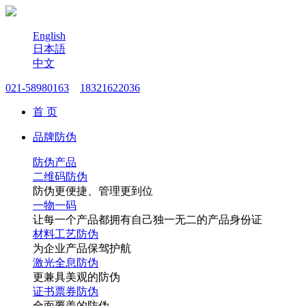
English
日本語
中文
021-58980163
18321622036
首 页
品牌防伪
防伪产品
二维码防伪
防伪更便捷、管理更到位
一物一码
让每一个产品都拥有自己独一无二的产品身份证
材料工艺防伪
为企业产品保驾护航
激光全息防伪
更兼具美观的防伪
证书票券防伪
全面覆盖的防伪