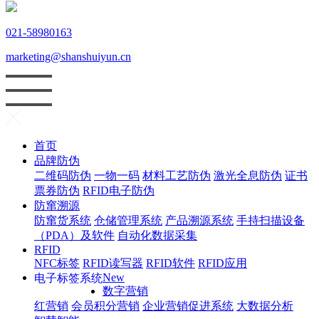
021-58980163
marketing@shanshuiyun.cn
首页
品牌防伪
二维码防伪
一物一码
材料工艺防伪
激光全息防伪
证书
票券防伪
RFID电子防伪
防窜溯源
防窜货系统
仓储管理系统
产品溯源系统
手持扫描设备
（PDA）及软件
自动化数据采集
RFID
NFC标签
RFID读写器
RFID软件
RFID应用
New
电子标签系统
数字营销
红
营销
会员积分营销
企业营销促进系统
大数据分析