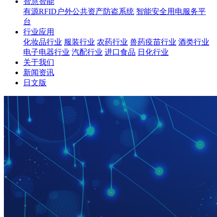
智慧智能
有源RFID户外公共资产防盗系统
智能安全用电服务平
台
行业应用
化妆品行业
服装行业
农药行业
兽药疫苗行业
酒类行业
电子电器行业
汽配行业
进口食品
日化行业
关于我们
新闻资讯
日文版