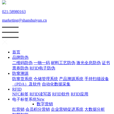
021-58980163
marketing@shanshuiyun.cn
首页
品牌防伪
二维码防伪
一物一码
材料工艺防伪
激光全息防伪
证书
票券防伪
RFID电子防伪
防窜溯源
防窜货系统
仓储管理系统
产品溯源系统
手持扫描设备
（PDA）及软件
自动化数据采集
RFID
NFC标签
RFID读写器
RFID软件
RFID应用
New
电子标签系统
数字营销
红
营销
会员积分营销
企业营销促进系统
大数据分析