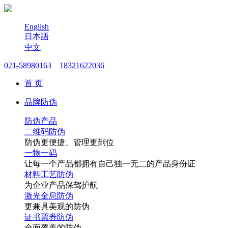
English
日本語
中文
021-58980163
18321622036
首 页
品牌防伪
防伪产品
二维码防伪
防伪更便捷、管理更到位
一物一码
让每一个产品都拥有自己独一无二的产品身份证
材料工艺防伪
为企业产品保驾护航
激光全息防伪
更兼具美观的防伪
证书票券防伪
全面覆盖的防伪