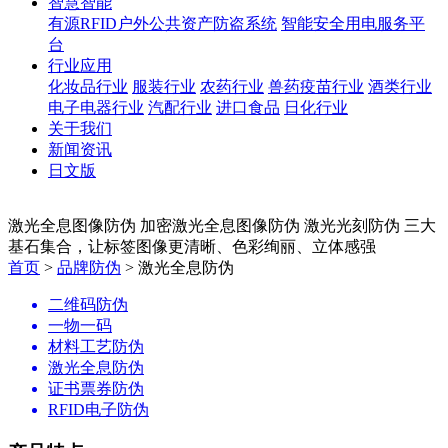
智慧智能
有源RFID户外公共资产防盗系统
智能安全用电服务平
台
行业应用
化妆品行业
服装行业
农药行业
兽药疫苗行业
酒类行业
电子电器行业
汽配行业
进口食品
日化行业
关于我们
新闻资讯
日文版
激光全息图像防伪
加密激光全息图像防伪
激光光刻防伪
三大
基石集合，让标签图像更清晰、色彩绚丽、立体感强
首页
>
品牌防伪
> 激光全息防伪
二维码防伪
一物一码
材料工艺防伪
激光全息防伪
证书票券防伪
RFID电子防伪