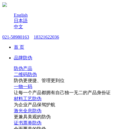
English
日本語
中文
021-58980163
18321622036
首 页
品牌防伪
防伪产品
二维码防伪
防伪更便捷、管理更到位
一物一码
让每一个产品都拥有自己独一无二的产品身份证
材料工艺防伪
为企业产品保驾护航
激光全息防伪
更兼具美观的防伪
证书票券防伪
全面覆盖的防伪