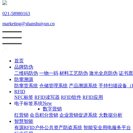
021-58980163
marketing@shanshuiyun.cn
首页
品牌防伪
二维码防伪
一物一码
材料工艺防伪
激光全息防伪
证书票
防窜溯源
防窜货系统
仓储管理系统
产品溯源系统
手持扫描设备（
RFID
NFC标签
RFID读写器
RFID软件
RFID应用
New
电子标签系统
数字营销
红
营销
会员积分营销
企业营销促进系统
大数据分析
智慧智能
有源RFID户外公共资产防盗系统
智能安全用电服务平台