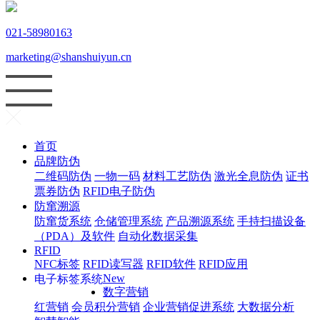
021-58980163
marketing@shanshuiyun.cn
首页
品牌防伪
二维码防伪
一物一码
材料工艺防伪
激光全息防伪
证书
票券防伪
RFID电子防伪
防窜溯源
防窜货系统
仓储管理系统
产品溯源系统
手持扫描设备
（PDA）及软件
自动化数据采集
RFID
NFC标签
RFID读写器
RFID软件
RFID应用
New
电子标签系统
数字营销
红
营销
会员积分营销
企业营销促进系统
大数据分析