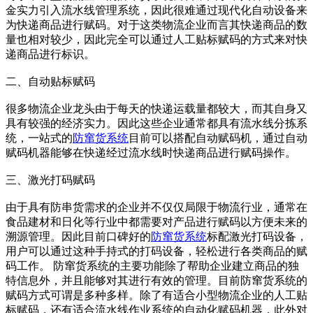
金实力引入流水线管理系统，因此很难通过现代化自动设备来
为快递商品进行赋码。对于这类物流企业而言其快递商品的数
量也相对较少，因此完全可以通过人工贴标赋码的方式来对快
递商品进行标识。
二、自动贴标赋码
很多物流企业龙头由于每天的快递运载量都较大，而其自身又
具有较强的经济实力。因此这些企业通常都具有流水线分拣系
统，一站式的
防窜货系统
目前可以搭配自动赋码机，通过自动
赋码机器能够在快递经过流水线时快递商品进行赋码操作。
三、激光打码赋码
由于具有防串货需求的企业并不仅仅局限于物流行业，通常在
食品建材和日化等行业中都需要对产品进行赋码以方便未来的
溯源管理。因此目前口碑好的
防窜货系统
标配激光打码设备，
用户可以通过这种手持式的打码设备，轻松进行各类商品的赋
码工作。 防窜货系统的主要功能除了帮助企业建立商品的独
特信息外，并且能够对其进行有效的管理。目前防窜货系统的
赋码方式可谓是多种多样。除了有适合小型物流企业的人工贴
标赋码，还有适合流水线作业系统的自动化赋码机器，此外对