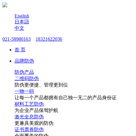
English
日本語
中文
021-58980163
18321622036
首 页
品牌防伪
防伪产品
二维码防伪
防伪更便捷、管理更到位
一物一码
让每一个产品都拥有自己独一无二的产品身份证
材料工艺防伪
为企业产品保驾护航
激光全息防伪
更兼具美观的防伪
证书票券防伪
全面覆盖的防伪